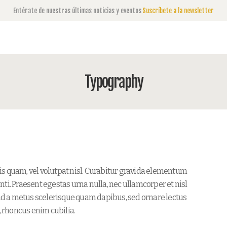
Entérate de nuestras últimas noticias y eventos
Suscríbete a la newsletter
Typography
is quam, vel volutpat nisl. Curabitur gravida elementum
ti. Praesent egestas urna nulla, nec ullamcorper et nisl
fend a metus scelerisque quam dapibus, sed ornare lectus
, rhoncus enim cubilia.