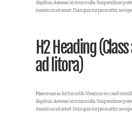
dapibus. Aenean at risus nulla. Suspendisse poten
maximus sit amet. Duis quis turpis mattis, sempe
H2 Heading (Class 
ad litora)
Maecenas ac luctus nibh. Vivamus eu csed onvall
dapibus. Aenean at risus nulla. Suspendisse poten
maximus sit amet. Duis quis turpis mattis, sempe