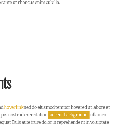
r ante ut, rhoncus enim cubilia.
nts
nd
hover link
sed do eiusmod tempor hovered ut labore et
uis nostrud exercitation
accent background
ullamco
nsequat. Duis aute irure dolor in reprehenderit in voluptate