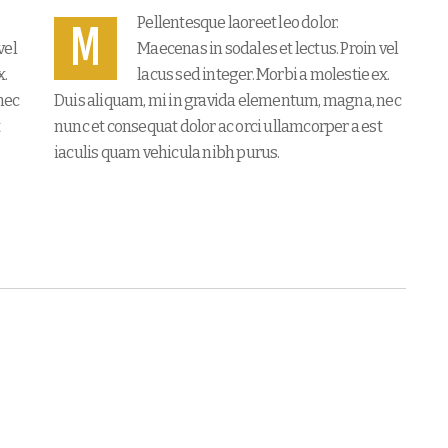
Pellentesque laoreet leo dolor.
M
vel
Maecenas in sodales et lectus. Proin vel
x.
lacus sed integer. Morbi a molestie ex.
nec
Duis aliquam, mi in gravida elementum, magna, nec
t
nunc et consequat dolor ac orci ullamcorper a est
iaculis quam vehicula nibh purus.