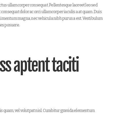
ectus ullamcorper consequat. Pellentesque laoreet leo sed
t consequat dolor ac orci ullamcorper iaculis a at quam. Duis
ndimentum magna, nec vehicula nibh purus a est. Vestibulum
ces posuere.
s aptent taciti
is quam, vel volutpat nisl. Curabitur gravida elementum