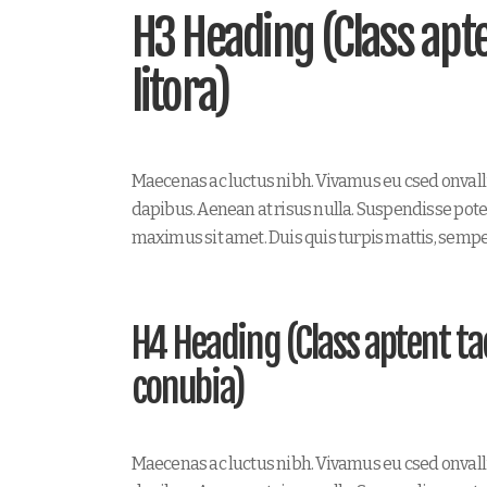
H3 Heading (Class apte
litora)
Maecenas ac luctus nibh. Vivamus eu csed onvall
dapibus. Aenean at risus nulla. Suspendisse poten
maximus sit amet. Duis quis turpis mattis, sempe
H4 Heading (Class aptent tac
conubia)
Maecenas ac luctus nibh. Vivamus eu csed onvall