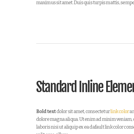
maximus sit amet. Duis quis turpis mattis, sempe
Standard Inline Eleme
Bold text
dolor sit amet, consectetur
link color
a
dolore magna aliqua. Ut enim ad minim veniam, q
laboris nisi ut aliquip ex ea dafault link color co