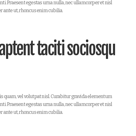
ti. Praesent egestas urna nulla, nec ullamcorper et nisl
r ante ut, rhoncus enim cubilia.
aptent taciti sociosqu
is quam, vel volutpat nisl. Curabitur gravida elementum
ti. Praesent egestas urna nulla, nec ullamcorper et nisl
r ante ut, rhoncus enim cubilia.