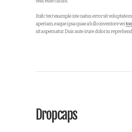
velit esse cillum.
Italic text
example iste natus error sit voluptate
aperiam, eaque ipsa quae ab illo inventore vei
to
sit aspernatur. Duis aute irure dolor in reprehende
Dropcaps