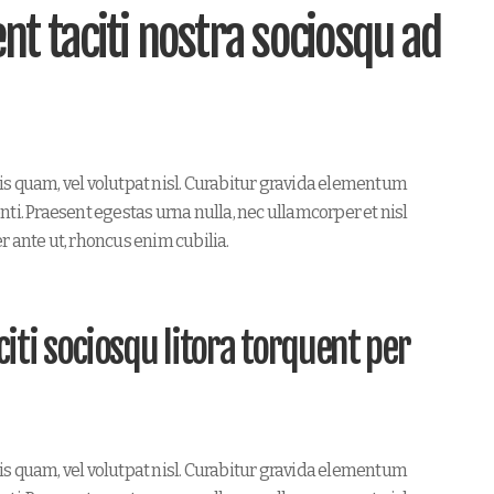
nt taciti nostra sociosqu ad
is quam, vel volutpat nisl. Curabitur gravida elementum
ti. Praesent egestas urna nulla, nec ullamcorper et nisl
r ante ut, rhoncus enim cubilia.
iti sociosqu litora torquent per
is quam, vel volutpat nisl. Curabitur gravida elementum