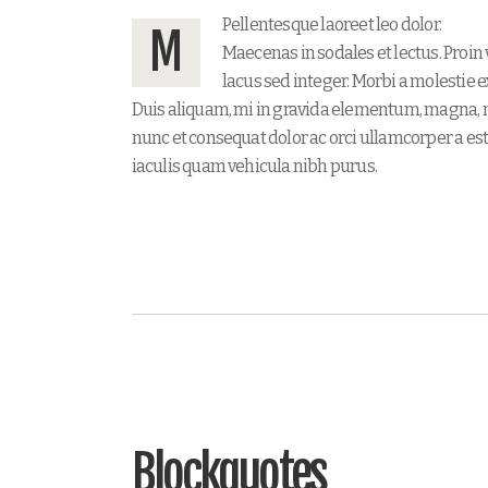
Pellentesque laoreet leo dolor.
M
Maecenas in sodales et lectus. Proin 
lacus sed integer. Morbi a molestie e
Duis aliquam, mi in gravida elementum, magna, 
nunc et consequat dolor ac orci ullamcorper a es
iaculis quam vehicula nibh purus.
Blockquotes