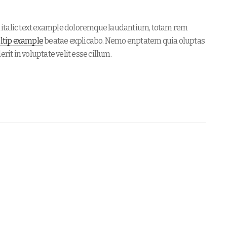
m italic text example doloremque laudantium, totam rem
oltip example
beatae explicabo. Nemo enptatem quia oluptas
rit in voluptate velit esse cillum.