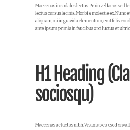
Maecenas in sodales lectus. Proin vel lacus sed l
lectus cursus lacinia. Morbi a molestie ex. Nunc e
aliquam, mi in gravida elementum, erat felis co
ante ipsum primis in faucibus orci luctus et ultri
H1 Heading (Clas
sociosqu)
Maecenas ac luctus nibh. Vivamus eu csed onvall