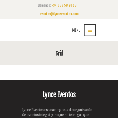
+34 656 58 20 18
Llámanos:
eventos@lynceeventos.com
MENU
Grid
Lynce Eventos
Lynce Eventos es una empresa de organización
de eventos integral para que no te tengas que