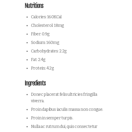
Nutritions
Calories: 160KCal
Cholesterol: 18mg
Fiber: 0.9g
Sodium: 160mg
Carbohydrates: 2.2g
Fat: 2.4g
Protein: 4.2g
Ingredients
Donec placerat felis ultricies fringilla
viverra.
Proin dapibus iaculis massa non congue.
Proin in semper turpis.
Nulla ac rutrum dui, quis consectetur