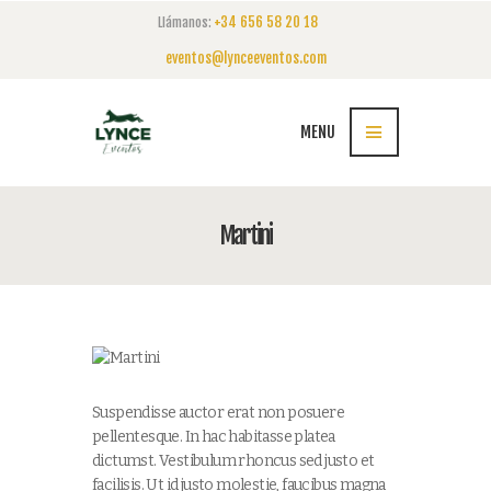
+34 656 58 20 18
Llámanos:
eventos@lynceeventos.com
MENU
Martini
Suspendisse auctor erat non posuere
pellentesque. In hac habitasse platea
dictumst. Vestibulum rhoncus sed justo et
facilisis. Ut id justo molestie, faucibus magna