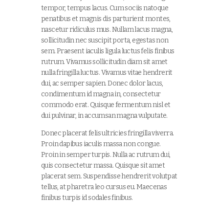
tempor, tempus lacus. Cum sociis natoque
penatibus et magnis dis parturient montes,
nascetur ridiculus mus. Nullam lacus magna,
sollicitudin nec suscipit porta, egestas non
sem. Praesent iaculis ligula luctus felis finibus
rutrum. Vivamus sollicitudin diam sit amet
nulla fringilla luctus. Vivamus vitae hendrerit
dui, ac semper sapien. Donec dolor lacus,
condimentum id magna in, consectetur
commodo erat. Quisque fermentum nisl et
dui pulvinar, in accumsan magna vulputate.
Donec placerat felis ultricies fringilla viverra.
Proin dapibus iaculis massa non congue.
Proin in semper turpis. Nulla ac rutrum dui,
quis consectetur massa. Quisque sit amet
placerat sem. Suspendisse hendrerit volutpat
tellus, at pharetra leo cursus eu. Maecenas
finibus turpis id sodales finibus.