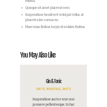
massa.
Quisque sit amet placerat sem.
Suspendisse hendrerit volutpat tellus, at
pharetra leo cursus eu.
Maecenas finibus turpis id sodales finibus.
You May Also Like
Gin & Tonic
EXOTIC,
MOCKTAILS,
SHOTS
Suspendisse auctor erat non
posuere pellentesque. In hac